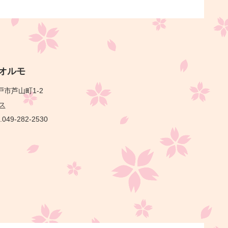
オルモ
市芦山町1-2
ス
.049-282-2530