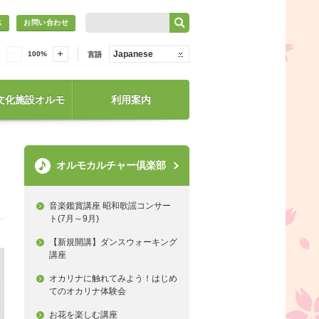
ス
お問い合わせ
Japanese
100
%
言語
文化施設オルモ
利用案内
オルモカルチャー倶楽部
音楽鑑賞講座 昭和歌謡コンサー
ト(7月～9月)
【新規開講】ダンスウォーキング
講座
オカリナに触れてみよう！はじめ
てのオカリナ体験会
お花を楽しむ講座