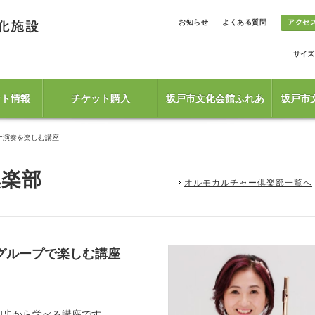
お知らせ
よくある質問
アクセ
サイズ
ント情報
チケット購入
坂戸市文化会館ふれあ
坂戸市
ナ演奏を楽しむ講座
倶楽部
オルモカルチャー倶楽部一覧へ
グループで楽しむ講座
初歩から学べる講座です。