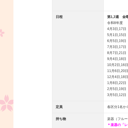
日程
第1,3週 金
令和8年度
4月3日,17日
5月1日,15日
6月5日,19日
7月3日,17日
8月7日,21日
9月4日,18日
10月2日,16
11月6日,20
12月4日,18
1月8日,22日
2月5日,19日
3月5日,12日
定員
各区分1名か
持ち物
楽器（フルー
＊楽器の「レ