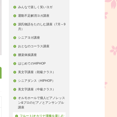
みんなで楽しく笑いヨガ
運動不足解消ヨガ講座
源氏物語をたのしむ講座（7月～9
月）
シニアヨガ講座
おとなのコーラス講座
腰楽体操講座
はじめてのHIPHOP
美文字講座（初級クラス）
シニアダンス（HIPHOP）
美文字講座（中級クラス）
オルモホールで個人ピアノレッス
ン&プロのピアノとアンサンブル
講座
フルート/オカリナ演奏を楽しむ