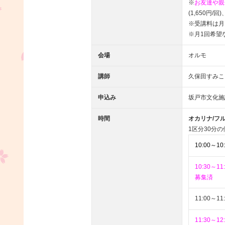
※
お友達や親
(1,650円/回
※受講料は月
※月1回希望
会場
オルモ
講師
久保田すみこ
申込み
坂戸市文化施
時間
オカリナ/フルー
1区分30分
10:00～10
10:30～11
募集済
11:00～11
11:30～12