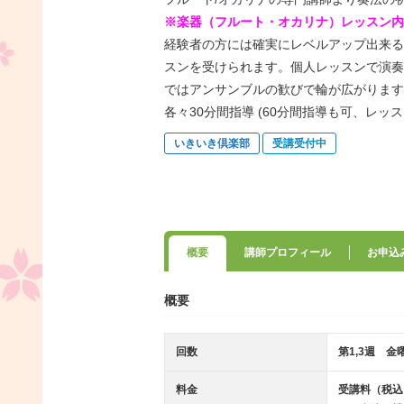
※楽器（フルート・オカリナ）レッスン内
経験者の方には確実にレベルアップ出来る
スンを受けられます。個人レッスンで演奏
ではアンサンブルの歓びで輪が広がります
各々30分間指導 (60分間指導も可、レッ
いきいき倶楽部
受講受付中
概要
講師プロフィール
お申込
概要
回数
第1,3週 金
料金
受講料（税込）：