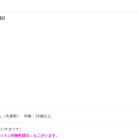
曜日
日
日
日
ら（先着順） 対象：10歳以上
ト/オカリナ）
ッスン内無料貸出」もござい
ます。