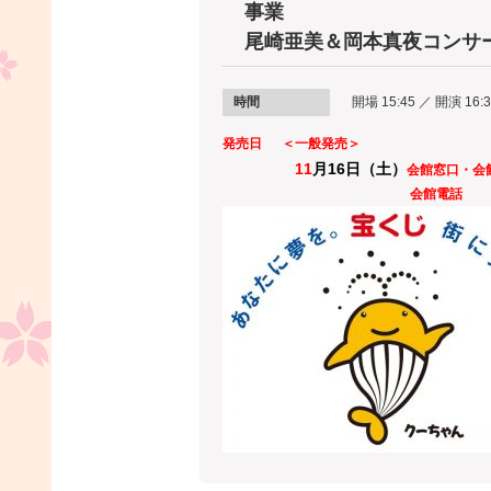
事業
尾崎亜美＆岡本真夜コンサート
時間
開場 15:45 ／ 開演 16:
発売日
＜一般発売＞
11
月16
日（土）
会館窓口・会
会館電