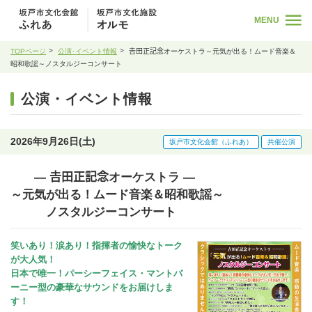
MENU
TOPページ
公演･イベント情報
𠮷田正記念オーケストラ～元気が出る！ムード音楽＆
昭和歌謡～ノスタルジーコンサート
公演・イベント情報
2026年9月26日(土)
坂戸市文化会館（ふれあ）
共催公演
― 𠮷田正記念オーケストラ ―
～元気が出る！ムード音楽＆昭和歌謡～
ノスタルジーコンサート
笑いあり！涙あり！指揮者の愉快なトーク
が大人気！
日本で唯一！パーシーフェイス・マントバ
ーニー型の豪華なサウンドをお届けしま
す！