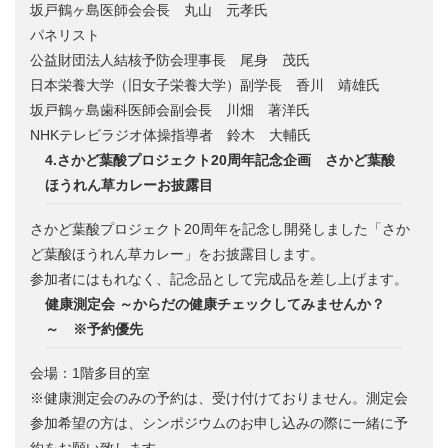
坂戸鶴ヶ島医師会会長 丸山 元孝氏
パネリスト
公益財団法人結核予防会理事長 尾身 茂氏
日本栄養大学（旧女子栄養大学）副学長 香川 靖雄氏
坂戸鶴ヶ島歯科医師会副会長 川畑 著洋氏
NHKテレビラジオ体操指導者 鈴木 大輔氏
4.さかど葉酸プロジェクト20周年記念企画 さかど葉酸
ほうれん草カレーお披露目
さかど葉酸プロジェクト20周年を記念し開発しました「さか
ど葉酸ほうれん草カレー」をお披露目します。
参加者にはもれなく、記念品として完成品を差し上げます。
健康測定会 ～からだの健康チェックしてみませんか？
～ ※予約優先
会場：1階多目的室
※健康測定会のみの予約は、受け付けておりません。測定会
参加希望の方は、シンポジウムのお申し込みの際に一緒に予
約をお願い致します。